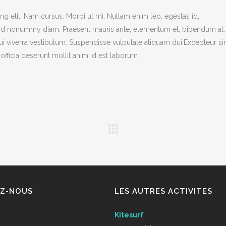
g elit. Nam cursus. Morbi ut mi. Nullam enim leo, egestas id,
end nonummy diam. Praesent mauris ante, elementum et, bibendum at,
dui viverra vestibulum. Suspendisse vulputate aliquam dui.Excepteur si
officia deserunt mollit anim id est laborum
EZ-NOUS
LES AUTRES ACTIVITES
Kitesurf