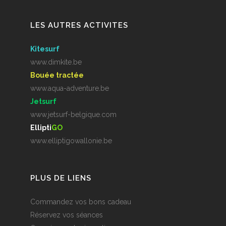
LES AUTRES ACTIVITES
Kitesurf
www.dimkite.be
Bouée tractée
www.aqua-adventure.be
Jetsurf
www.jetsurf-belgique.com
Ellipti
GO
www.elliptigowallonie.be
PLUS DE LIENS
Commandez vos bons cadeau
Réservez vos séances