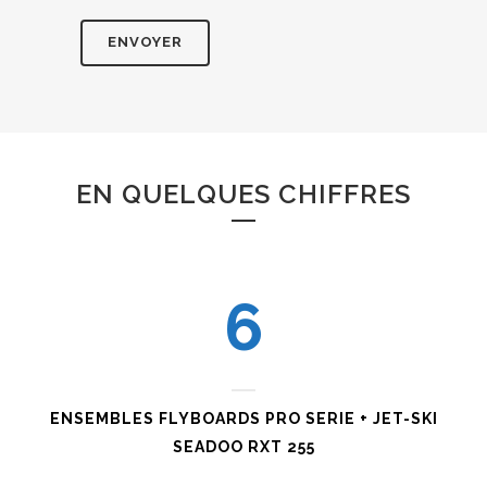
1
0
2
1
3
2
4
3
EN QUELQUES CHIFFRES
0
5
4
1
6
5
0
2
0
6
1
3
1
ENSEMBLES FLYBOARDS PRO SERIE + JET-SKI
0
7
SEADOO RXT 255
2
4
2