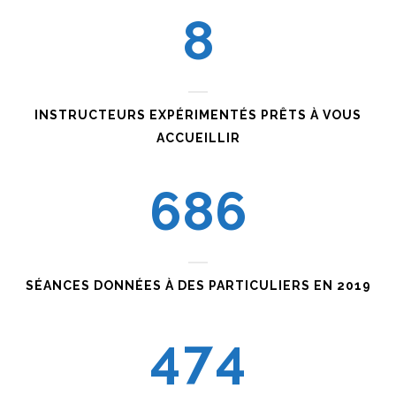
8
1
3
5
3
2
4
6
4
INSTRUCTEURS EXPÉRIMENTÉS PRÊTS À VOUS
0
3
0
5
7
5
ACCUEILLIR
1
4
1
6
8
6
2
5
2
3
6
3
SÉANCES DONNÉES À DES PARTICULIERS EN 2019
4
7
4