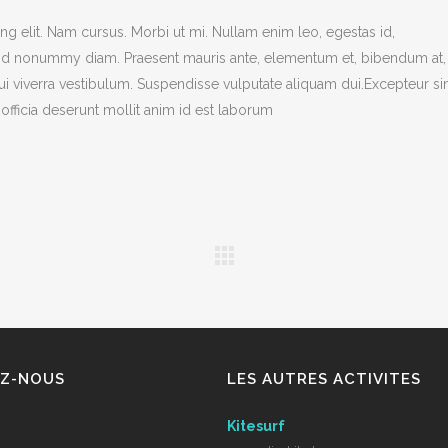
g elit. Nam cursus. Morbi ut mi. Nullam enim leo, egestas id,
end nonummy diam. Praesent mauris ante, elementum et, bibendum at,
dui viverra vestibulum. Suspendisse vulputate aliquam dui.Excepteur si
officia deserunt mollit anim id est laborum
EZ-NOUS
LES AUTRES ACTIVITES
Kitesurf